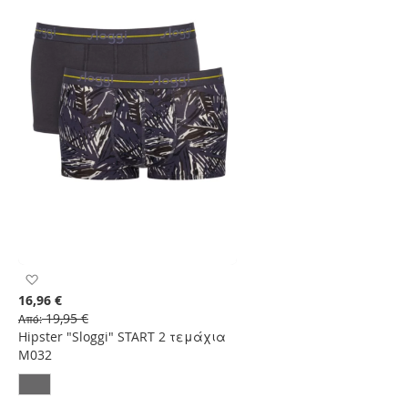
Προσθήκη
στη
16,96 €
Λίστα
19,95 €
Από
Επιθυμιών
Hipster "Sloggi" START 2 τεμάχια
M032