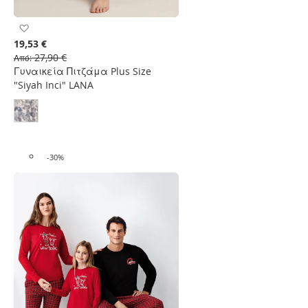
Προσθήκη
στη
19,53 €
Λίστα
27,90 €
Από
Επιθυμιών
Γυναικεία Πιτζάμα Plus Size
"Siyah Inci" LANA
-30%