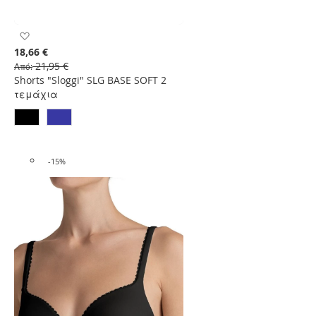
Προσθήκη
στη
18,66 €
Λίστα
21,95 €
Από
Επιθυμιών
Shorts "Sloggi" SLG BASE SOFT 2
τεμάχια
-15%