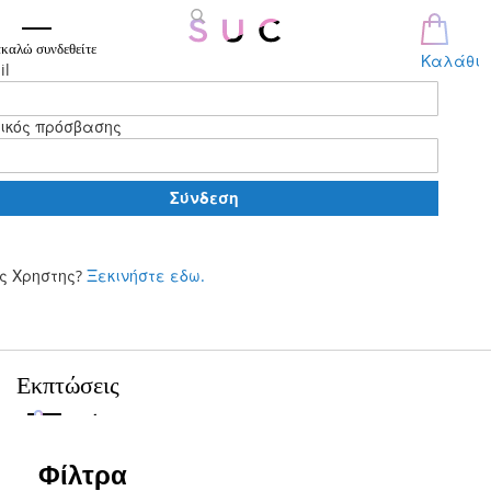
καλώ συνδεθείτε
Καλάθι
il
ικός πρόσβασης
Σύνδεση
ς Χρηστης?
Ξεκινήστε εδω.
Μετάβαση
στο
περιεχόμενο
Εκπτώσεις
Φίλτρα
Φίλτρα