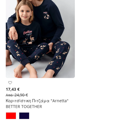
Προσθήκη
στη
17,43 €
Λίστα
24,90 €
Από
Επιθυμιών
Κοριτσίστικη Πιτζάμα "Arnetta"
BETTER TOGETHER