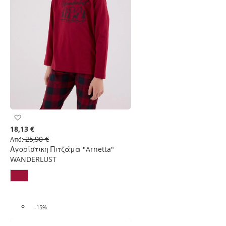
Προσθήκη
στη
18,13 €
Λίστα
25,90 €
Από
Επιθυμιών
Αγορίστικη Πιτζάμα "Arnetta"
WANDERLUST
-15%