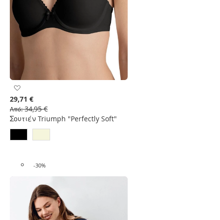
Προσθήκη
στη
29,71 €
Λίστα
34,95 €
Από
Επιθυμιών
Σουτιέν Triumph "Perfectly Soft"
-30%