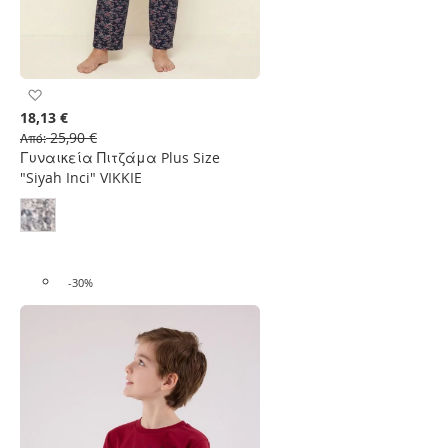
Προσθήκη
στη
18,13 €
Λίστα
25,90 €
Από
Επιθυμιών
Γυναικεία Πιτζάμα Plus Size
"Siyah Inci" VIKKIE
-30%