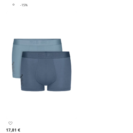
-15%
Προσθήκη
στη
17,81 €