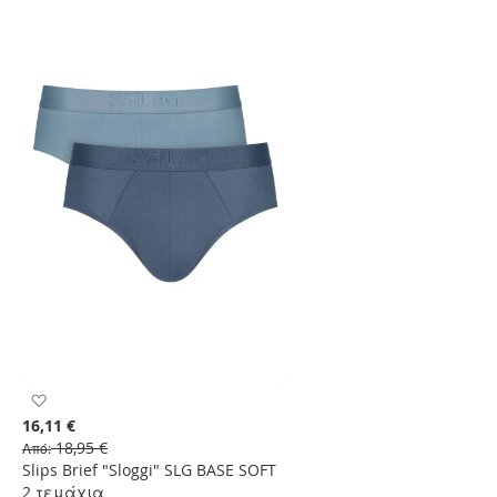
Προσθήκη
στη
16,11 €
Λίστα
18,95 €
Από
Επιθυμιών
Slips Brief "Sloggi" SLG BASE SOFT
2 τεμάχια