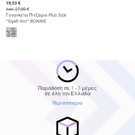
στη
19,53 €
Λίστα
27,90 €
Από
Επιθυμιών
Γυναικεία Πιτζάμα Plus Size
"Siyah Inci" BONNIE
Παράδοση σε 1 - 3 μέρες
σε όλη την Ελλάδα
Περισσότερα