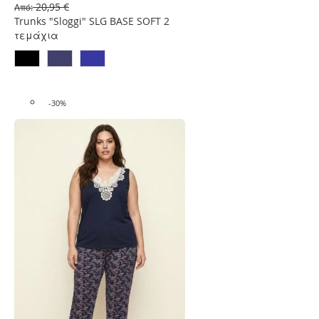
Λίστα
20,95 €
Από
Επιθυμιών
Trunks "Sloggi" SLG BASE SOFT 2
τεμάχια
-30%