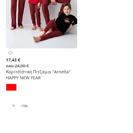
Προσθήκη
στη
17,43 €
Λίστα
24,90 €
Από
Επιθυμιών
Κοριτσίστικη Πιτζάμα "Arnetta"
HAPPY NEW YEAR
-15%