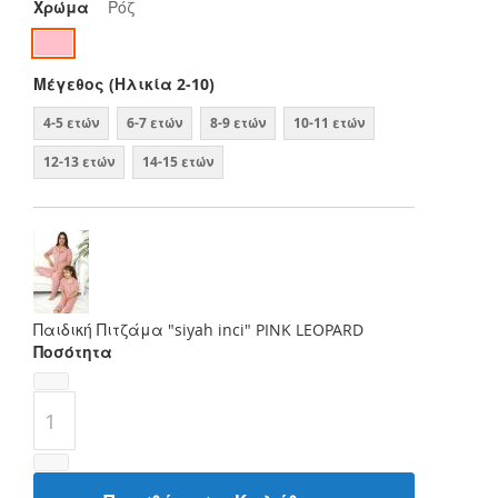
Χρώμα
Ρόζ
Μέγεθος (Ηλικία 2-10)
4-5 ετών
6-7 ετών
8-9 ετών
10-11 ετών
12-13 ετών
14-15 ετών
Παιδική Πιτζάμα "siyah inci" PINK LEOPARD
Ποσότητα