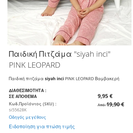
Skip
Παιδική Πιτζάμα "siyah inci"
to
the
PINK LEOPARD
beginning
of
the
Παιδική πιτζάμα
siyah inci
PINK LEOPARD Βαμβακερή
images
gallery
ΔΙΑΘΕΣΙΜΌΤΗΤΑ :
9,95 €
ΣΕ ΑΠΌΘΕΜΑ
19,90 €
Κωδ.Προϊόντος (SKU) :
Από
si55628K
Οδηγός μεγέθους
Ειδοποίηση για πτώση τιμής