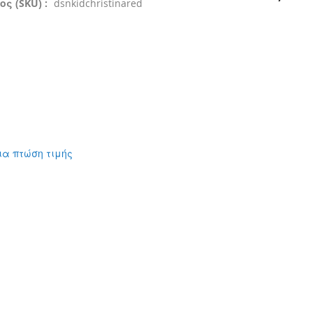
ς (SKU) :
dsnkidchristinared
ια πτώση τιμής