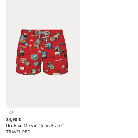
Προσθήκη
στη
34,90 €
Λίστα
Παιδικό Μαγιό "John Frank"
Επιθυμιών
TRAVEL RED