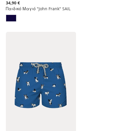
στη
34,90 €
Λίστα
Παιδικό Μαγιό "John Frank" SAIL
Επιθυμιών