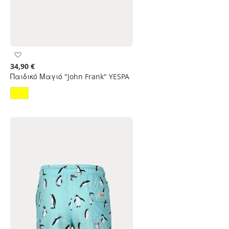
Προσθήκη
στη
34,90 €
Λίστα
Παιδικό Μαγιό "John Frank" YESPA
Επιθυμιών