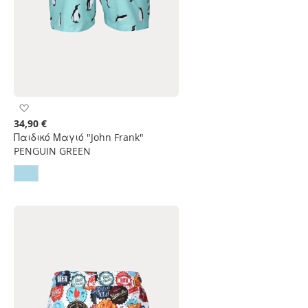
Προσθήκη
στη
34,90 €
Λίστα
Παιδικό Μαγιό "John Frank"
Επιθυμιών
PENGUIN GREEN