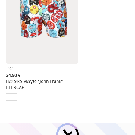
Προσθήκη
στη
34,90 €
Λίστα
Παιδικό Μαγιό "John Frank"
Επιθυμιών
BEERCAP