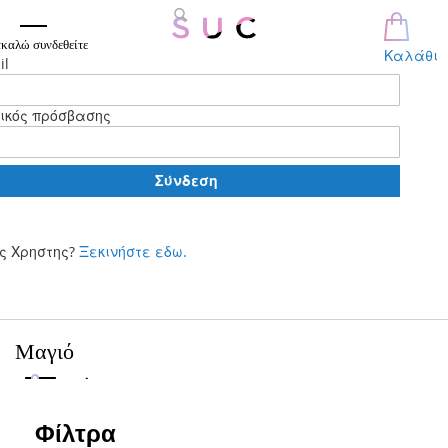
καλώ συνδεθείτε
Καλάθι
il
ικός πρόσβασης
Σύνδεση
ς Χρηστης?
Ξεκινήστε εδω.
Μετάβαση
στο
περιεχόμενο
Μαγιό
Φίλτρα
Φίλτρα