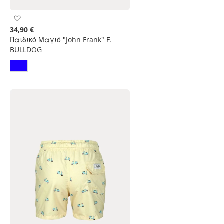
Προσθήκη
στη
34,90 €
Λίστα
Παιδικό Μαγιό "John Frank" F.
Επιθυμιών
BULLDOG