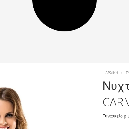
ΑΡΧΙΚΉ
Γ
Νυχτ
CAR
Γυναικείο pl