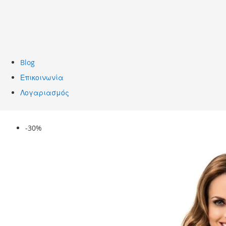
Blog
Επικοινωνία
Λογαριασμός
Skip
-30%
to
the
end
of
the
images
gallery