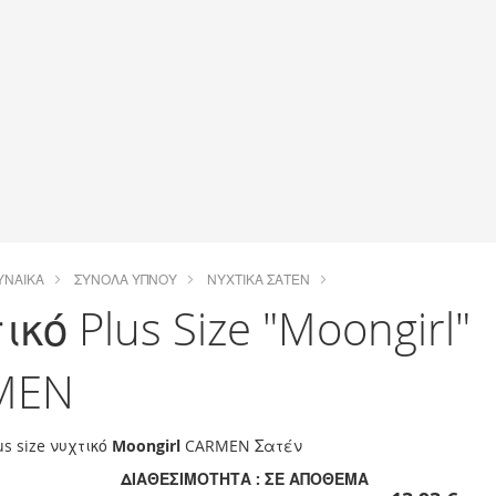
ΥΝΑΊΚΑ
ΣΎΝΟΛΑ ΎΠΝΟΥ
ΝΥΧΤΙΚΆ ΣΑΤΈΝ
ικό Plus Size "Moongirl"
MEN
us size νυχτικό
Moongirl
CARMEN Σατέν
ΔΙΑΘΕΣΙΜΌΤΗΤΑ :
ΣΕ ΑΠΌΘΕΜΑ