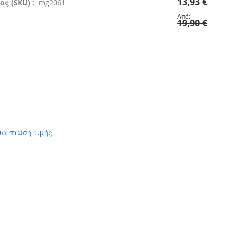
13,93 €
ς (SKU) :
mg2061
Από
19,90 €
ια πτώση τιμής