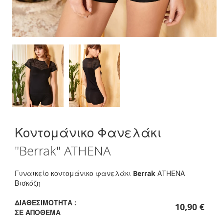
Skip
Κοντομάνικο Φανελάκι
to
the
"Berrak" ATHENA
beginning
of
the
Γυναικείο κοντομάνικο φανελάκι
Berrak
ΑΤΗΕΝΑ
images
Βισκόζη
gallery
ΔΙΑΘΕΣΙΜΌΤΗΤΑ :
10,90 €
ΣΕ ΑΠΌΘΕΜΑ