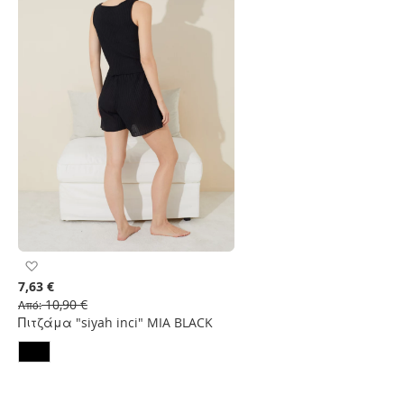
Προσθήκη
στη
7,63 €
Λίστα
10,90 €
Από
Επιθυμιών
Πιτζάμα "siyah inci" MIA BLACK