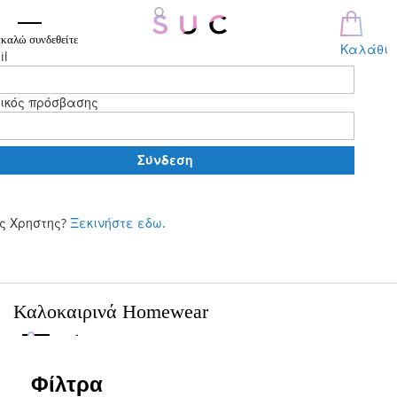
καλώ συνδεθείτε
Καλάθι
il
ικός πρόσβασης
Σύνδεση
ς Χρηστης?
Ξεκινήστε εδω.
Μετάβαση
στο
περιεχόμενο
Καλοκαιρινά Homewear
Φίλτρα
Φίλτρα