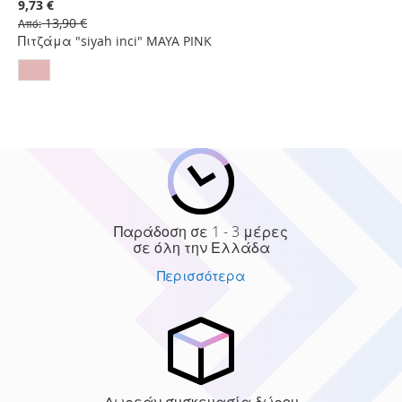
στη
9,73 €
Λίστα
13,90 €
Από
Επιθυμιών
Πιτζάμα "siyah inci" MAYA PINK
Παράδοση σε 1 - 3 μέρες
σε όλη την Ελλάδα
Περισσότερα