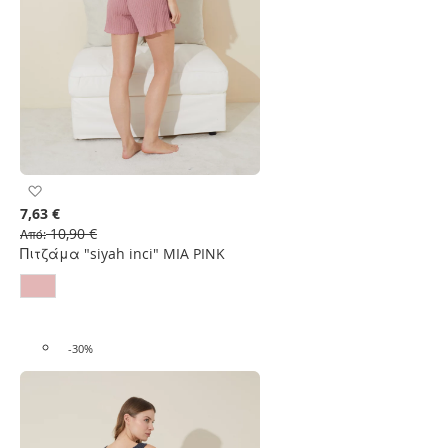
Προσθήκη
στη
7,63 €
Λίστα
10,90 €
Από
Επιθυμιών
Πιτζάμα "siyah inci" MIA PINK
-30%