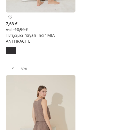
Προσθήκη
στη
7,63 €
Λίστα
10,90 €
Από
Επιθυμιών
Πιτζάμα "siyah inci" MIA
ANTHRACITE
-30%