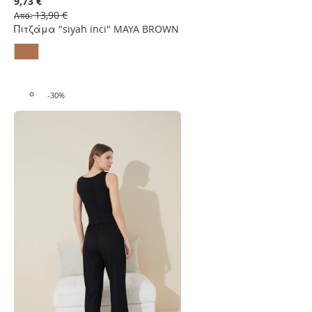
9,73 €
Λίστα
13,90 €
Από
Επιθυμιών
Πιτζάμα "siyah inci" MAYA BROWN
-30%