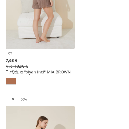
Προσθήκη
στη
7,63 €
Λίστα
10,90 €
Από
Επιθυμιών
Πιτζάμα "siyah inci" MIA BROWN
-30%