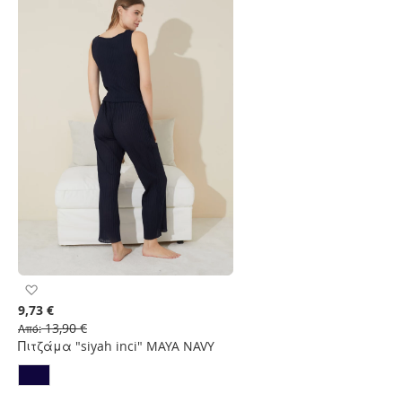
Προσθήκη
στη
9,73 €
Λίστα
13,90 €
Από
Επιθυμιών
Πιτζάμα "siyah inci" MAYA NAVY