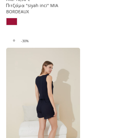
Επιθυμιών
Πιτζάμα "siyah inci" MIA
BORDEAUX
-30%