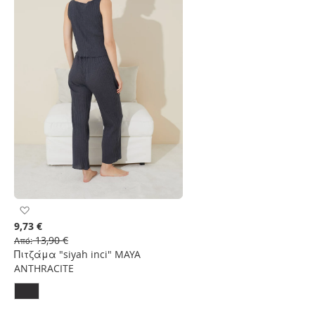
Προσθήκη
στη
9,73 €
Λίστα
13,90 €
Από
Επιθυμιών
Πιτζάμα "siyah inci" MAYA
ANTHRACITE