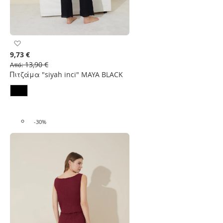
Προσθήκη
στη
9,73 €
Λίστα
13,90 €
Από
Επιθυμιών
Πιτζάμα "siyah inci" MAYA BLACK
-30%