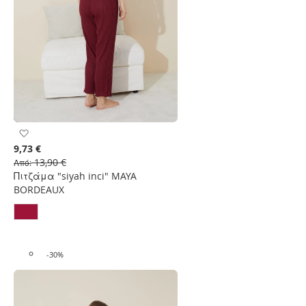
Προσθήκη
στη
9,73 €
Λίστα
13,90 €
Από
Επιθυμιών
Πιτζάμα "siyah inci" MAYA
BORDEAUX
-30%