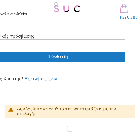
καλώ συνδεθείτε
Καλάθι
il
ικός πρόσβασης
Σύνδεση
ς Χρηστης?
Ξεκινήστε εδω.
Μετάβαση
στο
περιεχόμενο
Νέες Παραλαβές
Δεν βρέθηκαν προϊόντα που να ταιριάζουν με την
επιλογή.