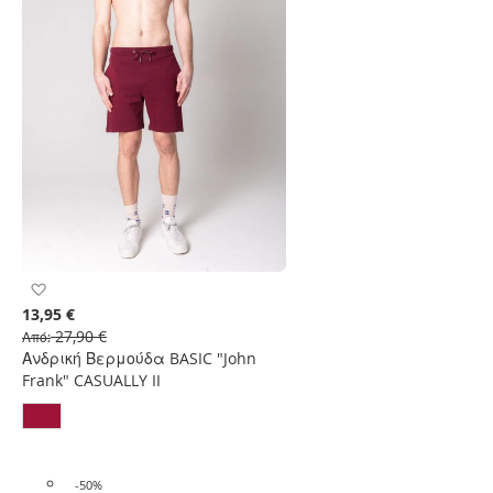
Προσθήκη
στη
13,95 €
Λίστα
27,90 €
Από
Επιθυμιών
Ανδρική Βερμούδα BASIC "John
Frank" CASUALLY II
-50%