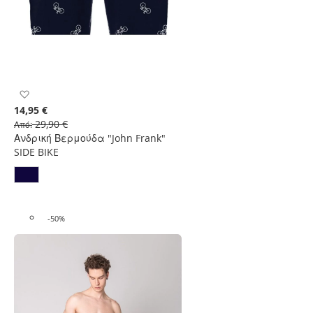
Προσθήκη
στη
14,95 €
Λίστα
29,90 €
Από
Επιθυμιών
Ανδρική Βερμούδα "John Frank"
SIDE BIKE
-50%