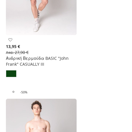
Προσθήκη
στη
13,95 €
Λίστα
27,90 €
Από
Επιθυμιών
Ανδρική Βερμούδα BASIC "John
Frank" CASUALLY III
-50%