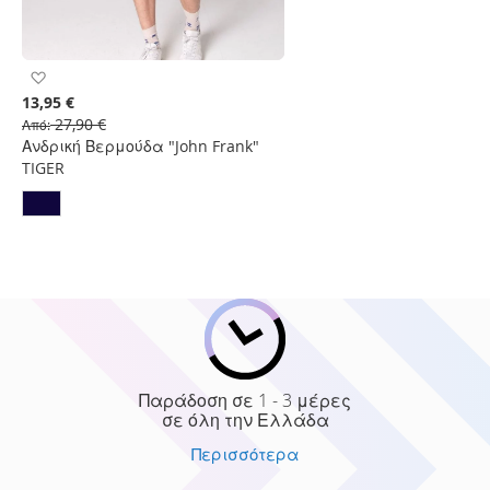
Προσθήκη
στη
13,95 €
Λίστα
27,90 €
Από
Επιθυμιών
Ανδρική Βερμούδα "John Frank"
TIGER
Παράδοση σε 1 - 3 μέρες
σε όλη την Ελλάδα
Περισσότερα