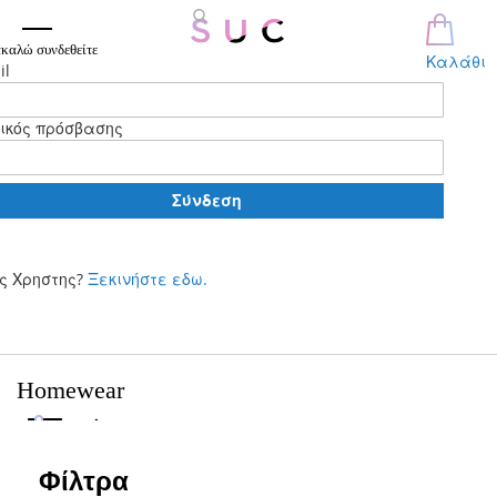
καλώ συνδεθείτε
Καλάθι
il
ικός πρόσβασης
Σύνδεση
ς Χρηστης?
Ξεκινήστε εδω.
Μετάβαση
στο
περιεχόμενο
Homewear
Φίλτρα
Φίλτρα