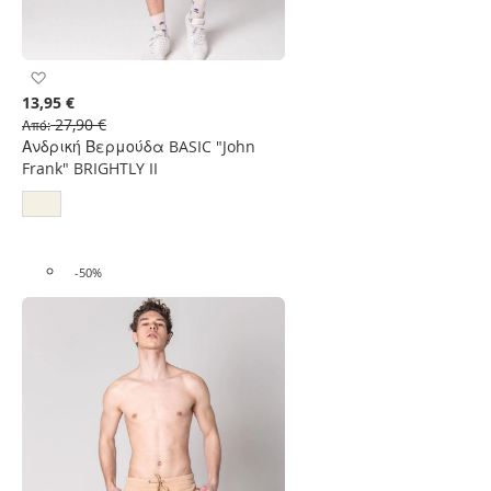
Προσθήκη
στη
13,95 €
Λίστα
27,90 €
Από
Επιθυμιών
Ανδρική Βερμούδα BASIC "John
Frank" BRIGHTLY II
-50%