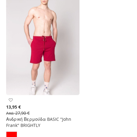
Προσθήκη
στη
13,95 €
Λίστα
27,90 €
Από
Επιθυμιών
Ανδρική Βερμούδα BASIC "John
Frank" BRIGHTLY