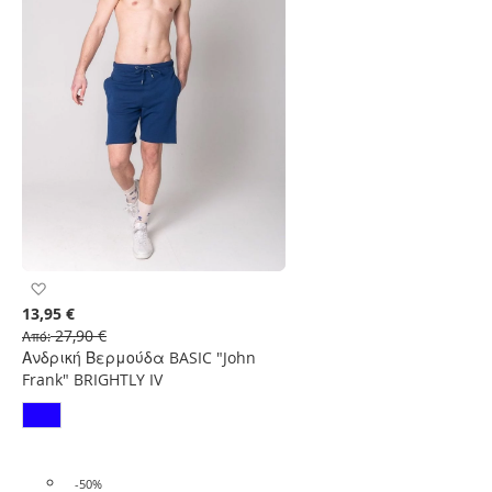
Προσθήκη
στη
13,95 €
Λίστα
27,90 €
Από
Επιθυμιών
Ανδρική Βερμούδα BASIC "John
Frank" BRIGHTLY IV
-50%