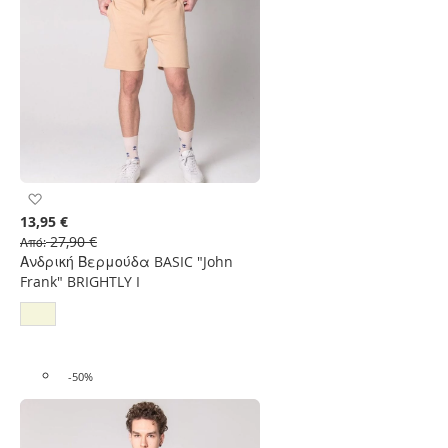
Προσθήκη
στη
13,95 €
Λίστα
27,90 €
Από
Επιθυμιών
Ανδρική Βερμούδα BASIC "John
Frank" BRIGHTLY I
-50%