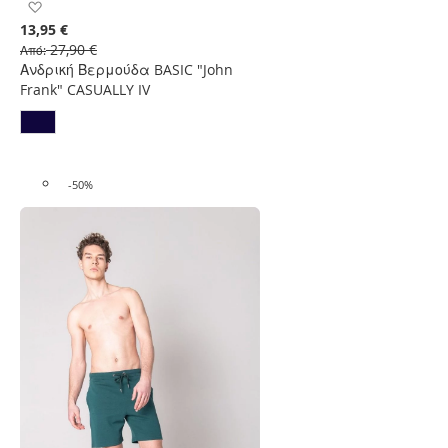
Προσθήκη
στη
13,95 €
Λίστα
27,90 €
Από
Επιθυμιών
Ανδρική Βερμούδα BASIC "John
Frank" CASUALLY IV
-50%