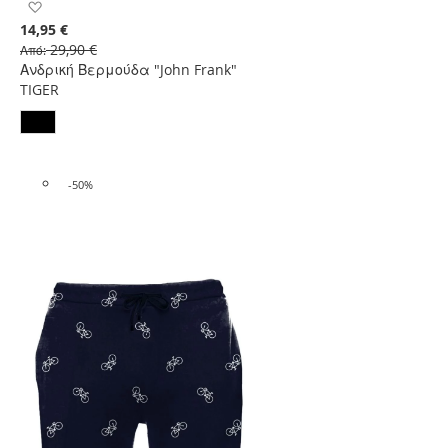
Προσθήκη
στη
14,95 €
Λίστα
29,90 €
Από
Επιθυμιών
Ανδρική Βερμούδα "John Frank"
TIGER
-50%