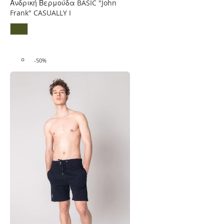
Επιθυμιών
Ανδρική Βερμούδα BASIC "John
Frank" CASUALLY I
-50%