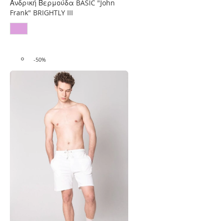
Επιθυμιών
Ανδρική Βερμούδα BASIC "John
Frank" BRIGHTLY III
-50%