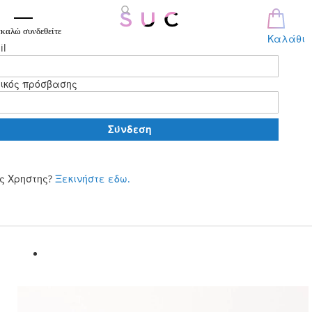
καλώ συνδεθείτε
Καλάθι
il
ικός πρόσβασης
Σύνδεση
ς Χρηστης?
Ξεκινήστε εδω.
Μετάβαση
στο
περιεχόμενο
Skip
Out of stock
to
the
end
of