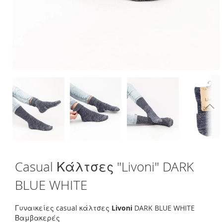
Skip
Casual Κάλτσες "Livoni" DARK
to
the
BLUE WHITE
beginning
of
the
Γυναικείες casual κάλτσες
Livoni
DARK BLUE WHITE
images
Βαμβακερές