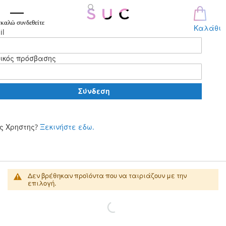
καλώ συνδεθείτε
Καλάθι
il
ικός πρόσβασης
Σύνδεση
ς Χρηστης?
Ξεκινήστε εδω.
Μετάβαση
στο
περιεχόμενο
Φορμάκια
Δεν βρέθηκαν προϊόντα που να ταιριάζουν με την
επιλογή.