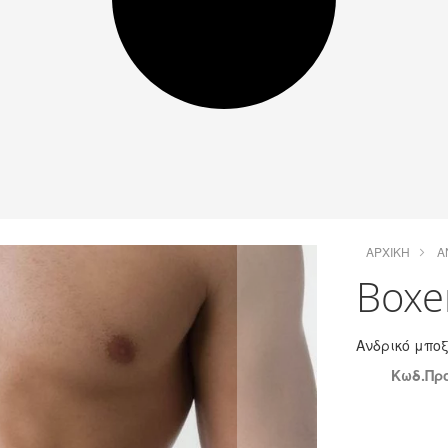
ΑΡΧΙΚΉ
Ά
Boxe
Ανδρικό μπο
Κωδ.Προ