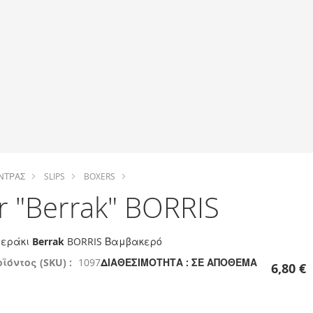
ΝΤΡΑΣ
SLIPS
BOXERS
r "Berrak" BORRIS
ξεράκι
Berrak
BORRIS Βαμβακερό
ϊόντος (SKU) :
1097
ΔΙΑΘΕΣΙΜΌΤΗΤΑ :
ΣΕ ΑΠΌΘΕΜΑ
6,80 €