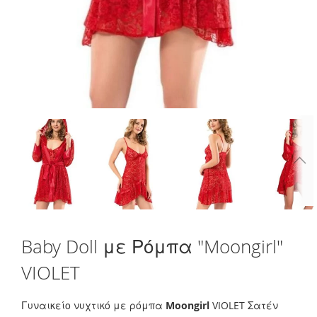
Skip
Baby Doll με Ρόμπα "Moongirl"
to
the
VIOLET
beginning
of
the
Γυναικείο νυχτικό με ρόμπα
Moongirl
VIOLET Σατέν