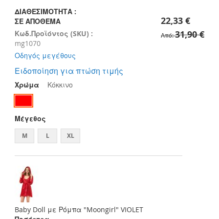
images
gallery
ΔΙΑΘΕΣΙΜΌΤΗΤΑ :
22,33 €
ΣΕ ΑΠΌΘΕΜΑ
31,90 €
Κωδ.Προϊόντος (SKU) :
Από
mg1070
Οδηγός μεγέθους
Ειδοποίηση για πτώση τιμής
Χρώμα
Κόκκινο
Μέγεθος
M
L
XL
Baby Doll με Ρόμπα "Moongirl" VIOLET