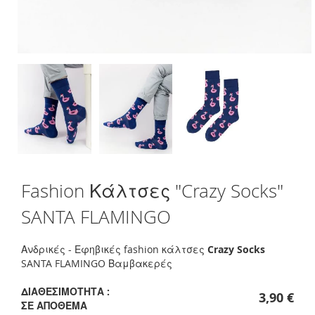
Skip
Fashion Κάλτσες "Crazy Socks"
to
the
SANTA FLAMINGO
beginning
of
the
Ανδρικές - Εφηβικές fashion κάλτσες
Crazy Socks
images
SANTA FLAMINGO Βαμβακερές
gallery
ΔΙΑΘΕΣΙΜΌΤΗΤΑ :
3,90 €
ΣΕ ΑΠΌΘΕΜΑ