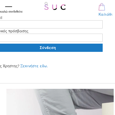
καλώ συνδεθείτε
Καλάθι
il
ικός πρόσβασης
Σύνδεση
ς Χρηστης?
Ξεκινήστε εδω.
Μετάβαση
στο
περιεχόμενο
Skip
to
the
end
of